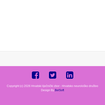
Copyright (c) 2026 Hrvatski liječnički zbor - Hrvatsko neurološko društvo
Design By
BelSoft