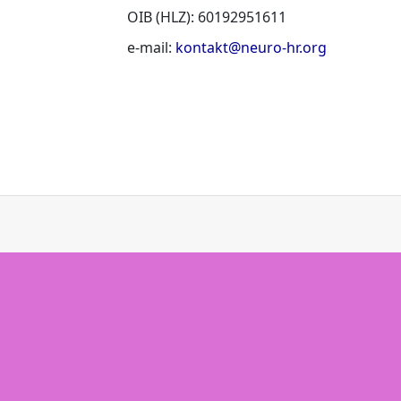
OIB (HLZ): 60192951611
e-mail:
kontakt@neuro-hr.org