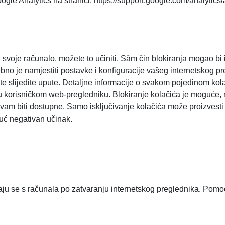
oogle Analytics na stranici: https://support.google.com/analyti
 svoje računalo, možete to učiniti. Sâm čin blokiranja mogao bi
trebno je namjestiti postavke i konfiguracije vašeg internetskog 
te slijedite upute. Detaljne informacije o svakom pojedinom kola
 korisničkom web-pregledniku. Blokiranje kolačića je moguće, n
vam biti dostupne. Samo isključivanje kolačića može proizvesti 
ć negativan učinak.
anjaju se s računala po zatvaranju internetskog preglednika. Po