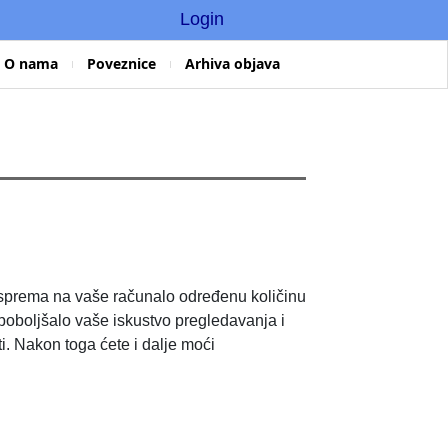
Login
O nama
Poveznice
Arhiva objava
nica sprema na vaše računalo određenu količinu
 poboljšalo vaše iskustvo pregledavanja i
i. Nakon toga ćete i dalje moći