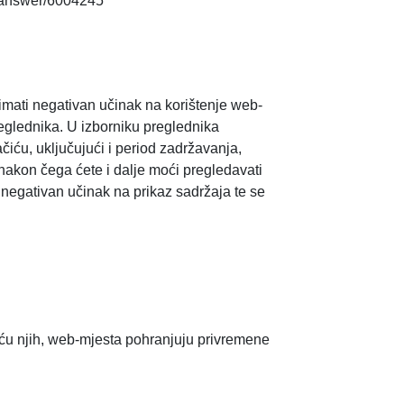
cs/answer/6004245
 imati negativan učinak na korištenje web-
preglednika. U izborniku preglednika
čiću, uključujući i period zadržavanja,
akon čega ćete i dalje moći pregledavati
negativan učinak na prikaz sadržaja te se
moću njih, web-mjesta pohranjuju privremene