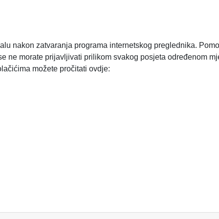
ačunalu nakon zatvaranja programa internetskog preglednika. Pom
a se ne morate prijavljivati prilikom svakog posjeta određenom 
olačićima možete pročitati ovdje: