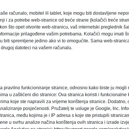
vaše računalo, mobitel ili tablet, koje mogu biti dostavljene ne
adnji i za potrebe web-stranice od treće strane (kolačići treće str
on što opet otvorite web-stranicu, vaš internetski preglednik ša
informacije prilagođene vašim potrebama. Kolačići mogu imati šir
u biti spremljene jedino ako vi to omogućite. Sama web-stranica
oj drugoj datoteci na vašem računalu.
 pravilno funkcioniranje stranice, odnosno kako biste ju mogli n
ima u zaštićeni dio stranice: Ova stranica koristi i funkcionalne 
a koje ste napravili za vrijeme korištenja stranice. Dodatno, ove
aliziranje posjećenosti. Pružatelj te usluge je Google, Inc. Inf
ranica, među kojima je i IP adresa s koje ste pristupili stranica
tene u svrhu analize načina korištenja ovih stranica i izrade iz