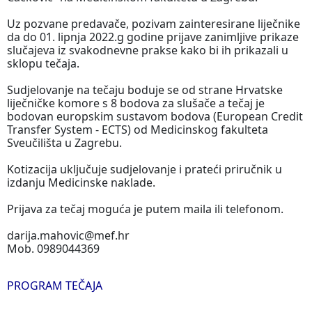
Uz pozvane predavače, pozivam zainteresirane liječnike
da do 01. lipnja 2022.g godine prijave zanimljive prikaze
slučajeva iz svakodnevne prakse kako bi ih prikazali u
sklopu tečaja.
Sudjelovanje na tečaju boduje se od strane Hrvatske
liječničke komore s 8 bodova za slušače a tečaj je
bodovan europskim sustavom bodova (European Credit
Transfer System - ECTS) od Medicinskog fakulteta
Sveučilišta u Zagrebu.
Kotizacija uključuje sudjelovanje i prateći priručnik u
izdanju Medicinske naklade.
Prijava za tečaj moguća je putem maila ili telefonom.
darija.mahovic@mef.hr
Mob. 0989044369
PROGRAM TEČAJA