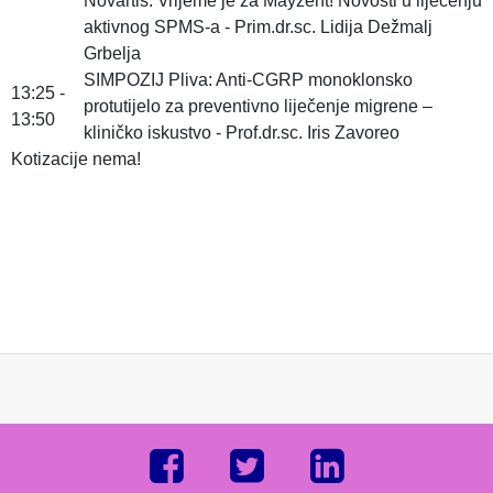
Novartis: Vrijeme je za Mayzent! Novosti u liječenju
aktivnog SPMS-a - Prim.dr.sc. Lidija Dežmalj
Grbelja
SIMPOZIJ Pliva: Anti-CGRP monoklonsko
13:25 -
protutijelo za preventivno liječenje migrene –
13:50
kliničko iskustvo - Prof.dr.sc. Iris Zavoreo
Kotizacije nema!