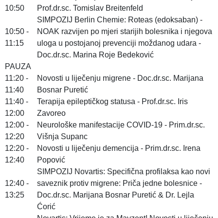
10:50
Prof.dr.sc. Tomislav Breitenfeld
SIMPOZIJ Berlin Chemie: Roteas (edoksaban) -
10:50 -
NOAK razvijen po mjeri starijih bolesnika i njegova
11:15
uloga u postojanoj prevenciji moždanog udara -
Doc.dr.sc. Marina Roje Bedeković
PAUZA
11:20 -
Novosti u liječenju migrene - Doc.dr.sc. Marijana
11:40
Bosnar Puretić
11:40 -
Terapija epileptičkog statusa - Prof.dr.sc. Iris
12:00
Zavoreo
12:00 -
Neurološke manifestacije COVID-19 - Prim.dr.sc.
12:20
Višnja Supanc
12:20 -
Novosti u liječenju demencija - Prim.dr.sc. Irena
12:40
Popović
SIMPOZIJ Novartis: Specifična profilaksa kao novi
12:40 -
saveznik protiv migrene: Priča jedne bolesnice -
13:25
Doc.dr.sc. Marijana Bosnar Puretić & Dr. Lejla
Ćorić