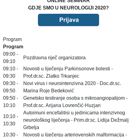
ONLINE SEMINAR
GDJE SMO U NEUROLOGIJI 2020?
Program
Program
09:00 -
Pozdravna riječ organizatora
09:10
09:10 -
Novosti u liječenju Parkinsonove bolesti -
09:30
Prof.dr.sc. Zlatko Trkanjec
09:30 -
Novi virus i neurointenzivna 2020 - Doc.dr.sc.
09:50
Marina Roje Bedeković
09:50 -
Genetsko testiranje osoba s mikroangiopatijom -
10:10
Prof.dr.sc. Arijana Lovrenčić-Huzjan
Autoimuni encefalitisi u jedinicama intenzivnog
10:10 -
neurološkog liječenja - Prim.dr.sc. Lidija Dežmalj
10:30
Grbelja
10:30 -
Novosti u liječenju arteriovenskih malformacija -