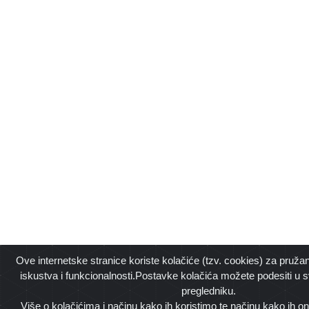
Ove internetske stranice koriste kolačiće (tzv. cookies) za pružan
iskustva i funkcionalnosti.Postavke kolačića možete podesiti u
pregledniku.
Više o kolačićima i načinu kako ih koristimo te načinu kako ih on