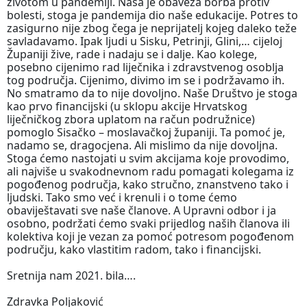
životom u pandemiji. Naša je obaveza borba protiv
bolesti, stoga je pandemija dio naše edukacije. Potres to
zasigurno nije zbog čega je neprijatelj kojeg daleko teže
savladavamo. Ipak ljudi u Sisku, Petrinji, Glini,… cijeloj
Županiji žive, rade i nadaju se i dalje. Kao kolege,
posebno cijenimo rad liječnika i zdravstvenog osoblja
tog područja. Cijenimo, divimo im se i podržavamo ih.
No smatramo da to nije dovoljno. Naše Društvo je stoga
kao prvo financijski (u sklopu akcije Hrvatskog
liječničkog zbora uplatom na račun podružnice)
pomoglo Sisačko – moslavačkoj županiji. Ta pomoć je,
nadamo se, dragocjena. Ali mislimo da nije dovoljna.
Stoga ćemo nastojati u svim akcijama koje provodimo,
ali najviše u svakodnevnom radu pomagati kolegama iz
pogođenog područja, kako stručno, znanstveno tako i
ljudski. Tako smo već i krenuli i o tome ćemo
obaviještavati sve naše članove. A Upravni odbor i ja
osobno, podržati ćemo svaki prijedlog naših članova ili
kolektiva koji je vezan za pomoć potresom pogođenom
području, kako vlastitim radom, tako i financijski.
Sretnija nam 2021. bila….
Zdravka Poljaković