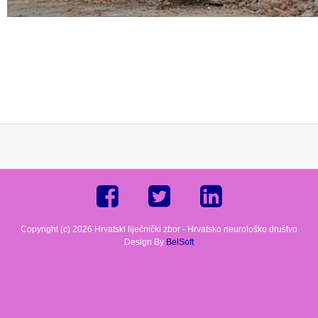
Copyright (c) 2026 Hrvatski liječnički zbor - Hrvatsko neurološko društvo
Design By
BelSoft