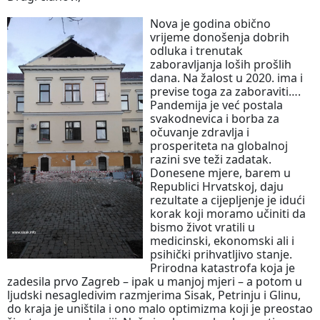
Nova je godina obično
vrijeme donošenja dobrih
odluka i trenutak
zaboravljanja loših prošlih
dana. Na žalost u 2020. ima i
previse toga za zaboraviti….
Pandemija je već postala
svakodnevica i borba za
očuvanje zdravlja i
prosperiteta na globalnoj
razini sve teži zadatak.
Donesene mjere, barem u
Republici Hrvatskoj, daju
rezultate a cijepljenje je idući
korak koji moramo učiniti da
bismo život vratili u
medicinski, ekonomski ali i
psihički prihvatljivo stanje.
Prirodna katastrofa koja je
zadesila prvo Zagreb – ipak u manjoj mjeri – a potom u
ljudski nesagledivim razmjerima Sisak, Petrinju i Glinu,
do kraja je uništila i ono malo optimizma koji je preostao