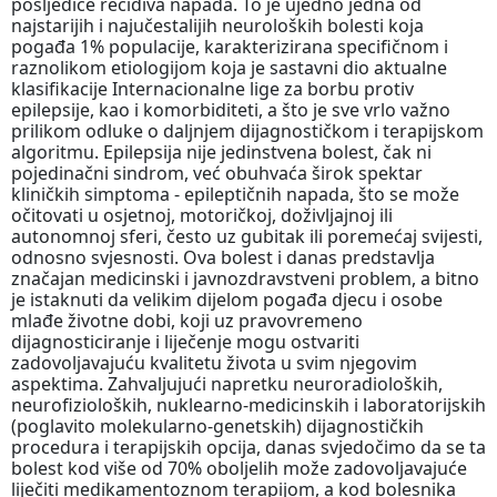
posljedice recidiva napada. To je ujedno jedna od
najstarijih i najučestalijih neuroloških bolesti koja
pogađa 1% populacije, karakterizirana specifičnom i
raznolikom etiologijom koja je sastavni dio aktualne
klasifikacije Internacionalne lige za borbu protiv
epilepsije, kao i komorbiditeti, a što je sve vrlo važno
prilikom odluke o daljnjem dijagnostičkom i terapijskom
algoritmu. Epilepsija nije jedinstvena bolest, čak ni
pojedinačni sindrom, već obuhvaća širok spektar
kliničkih simptoma - epileptičnih napada, što se može
očitovati u osjetnoj, motoričkoj, doživljajnoj ili
autonomnoj sferi, često uz gubitak ili poremećaj svijesti,
odnosno svjesnosti. Ova bolest i danas predstavlja
značajan medicinski i javnozdravstveni problem, a bitno
je istaknuti da velikim dijelom pogađa djecu i osobe
mlađe životne dobi, koji uz pravovremeno
dijagnosticiranje i liječenje mogu ostvariti
zadovoljavajuću kvalitetu života u svim njegovim
aspektima. Zahvaljujući napretku neuroradioloških,
neurofizioloških, nuklearno-medicinskih i laboratorijskih
(poglavito molekularno-genetskih) dijagnostičkih
procedura i terapijskih opcija, danas svjedočimo da se ta
bolest kod više od 70% oboljelih može zadovoljavajuće
liječiti medikamentoznom terapijom, a kod bolesnika