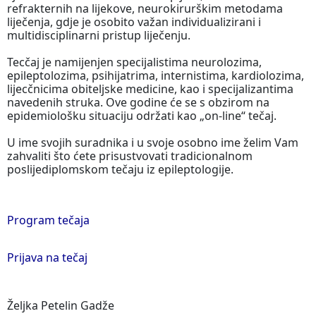
refrakternih na lijekove, neurokirurškim metodama
liječenja, gdje je osobito važan individualizirani i
multidisciplinarni pristup liječenju.
Tecčaj je namijenjen specijalistima neurolozima,
epileptolozima, psihijatrima, internistima, kardiolozima,
lijecčnicima obiteljske medicine, kao i specijalizantima
navedenih struka. Ove godine će se s obzirom na
epidemiološku situaciju održati kao „on-line“ tečaj.
U ime svojih suradnika i u svoje osobno ime želim Vam
zahvaliti što ćete prisustvovati tradicionalnom
poslijediplomskom tečaju iz epileptologije.
Program tečaja
Prijava na tečaj
Željka Petelin Gadže