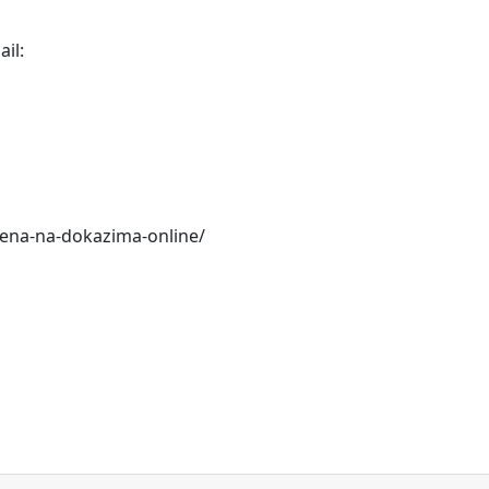
il:
ljena-na-dokazima-online/