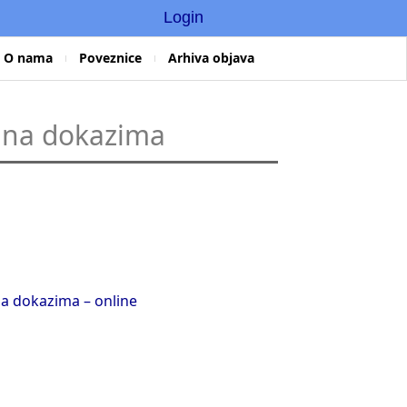
Login
O nama
Poveznice
Arhiva objava
 na dokazima
a dokazima – online