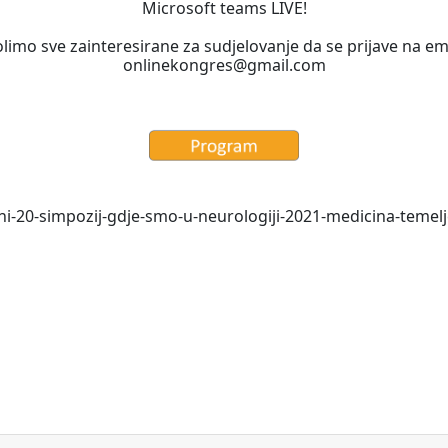
Microsoft teams LIVE!
limo sve zainteresirane za sudjelovanje da se prijave na ema
onlinekongres@gmail.com
rni-20-simpozij-gdje-smo-u-neurologiji-2021-medicina-teme