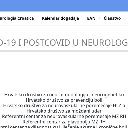
urologia Croatica
Kalendar događaja
EAN
Članstvo
D-19 I POSTCOVID U NEUROLOGI
Hrvatsko društvo za neuroimunologiju i neurogenetiku
Hrvatsko društvo za prevenciju boli
Hrvatsko društvo za neurovaskularne poremećaje HLZ-a
Hrvatsko društvo za moždani udar
Referentni centar za neurovaskularne poremećaje MZ RH
Referentni centar za glavobolju MZ RH
ntni centar za dijagnostiku i liječenje akutne i kronične bol