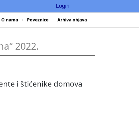
Login
O nama
Poveznice
Arhiva objava
na“ 2022.
ente i štićenike domova