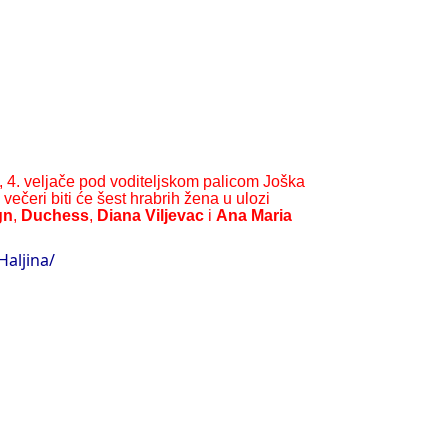
, 4. veljače pod voditeljskom palicom Joška
ečeri biti će šest hrabrih žena u ulozi
gn
,
Duchess
,
Diana Viljevac
i
Ana Maria
aljina/