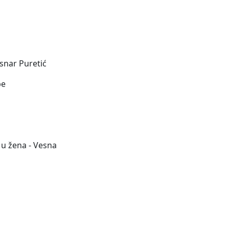
snar Puretić
pe
 u žena - Vesna