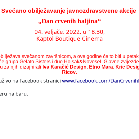
Svečano obilježavanje javnozdravstvene akcije
„Dan crvenih haljina“
04. veljače. 2022. u 18:30,
Kaptol Boutique Cinema
 obilježava svečanom završnicom, a ove godine će to biti u petak
će grupa Gelato Sisters i duo Hojsak&Novosel. Glavne zvijezde v
u za njih dizajnirali
Iva Karačić Design
,
Etno Mara
,
Krie Desi
Ricov
.
 uživo na Facebook stranici
www.facebook.com/DanCrvenihH
jeru na baru.