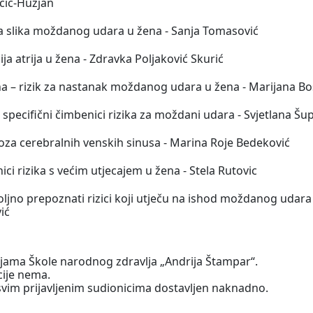
čić-Huzjan
ka slika moždanog udara u žena - Sanja Tomasović
cija atrija u žena - Zdravka Poljaković Skurić
a – rizik za nastanak moždanog udara u žena - Marijana Bo
specifični čimbenici rizika za moždani udara - Svjetlana Šu
za cerebralnih venskih sinusa - Marina Roje Bedeković
ci rizika s većim utjecajem u žena - Stela Rutovic
ljno prepoznati rizici koji utječu na ishod moždanog udara
ić
rijama Škole narodnog zdravlja „Andrija Štampar“.
cije nema.
 svim prijavljenim sudionicima dostavljen naknadno.