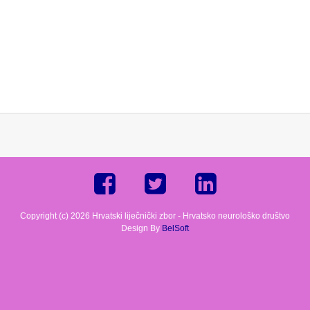
Copyright (c) 2026 Hrvatski liječnički zbor - Hrvatsko neurološko društvo
Design By
BelSoft