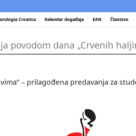
urologia Croatica
Kalendar događaja
EAN
Članstvo
ija povodom dana „Crvenih halji
vima“ – prilagođena predavanja za stud