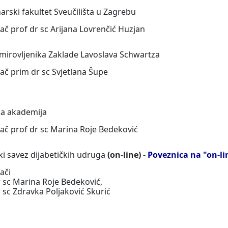
arski fakultet Sveučilišta u Zagrebu
ač prof dr sc Arijana Lovrenčić Huzjan
irovljenika Zaklade Lavoslava Schwartza
ač prim dr sc Svjetlana Šupe
a akademija
ač prof dr sc Marina Roje Bedeković
ki savez dijabetičkih udruga
(
on-line) -
Poveznica na "on-l
ači
r sc Marina Roje Bedeković,
 sc Zdravka Poljaković Skurić