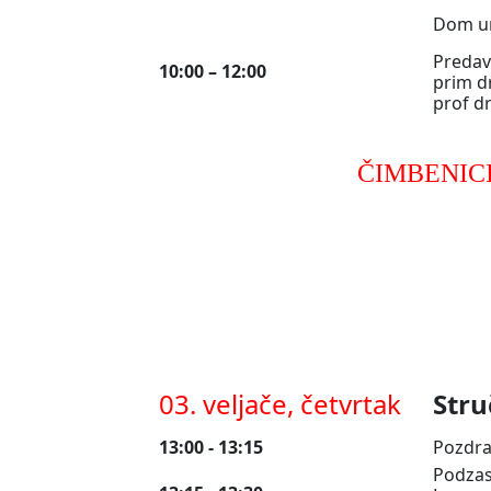
Dom um
Predav
10:00 – 12:00
prim dr
prof dr
ČIMBENIC
03. veljače, četvrtak
Stru
13:00 - 13:15
Pozdra
Podzast