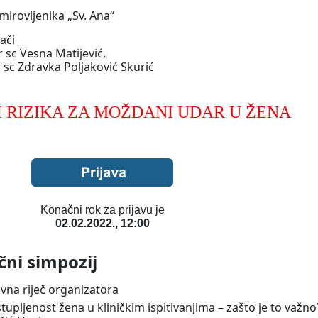
irovljenika „Sv. Ana“
ači
 sc Vesna Matijević,
 sc Zdravka Poljaković Skurić
I RIZIKA ZA MOŽDANI UDAR U ŽENA
Konačni rok za prijavu je
02.02.2022., 12:00
čni simpozij
vna riječ organizatora
upljenost žena u kliničkim ispitivanjima – zašto je to važno?