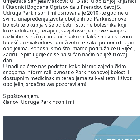
umjetnica Sanijela Matković u 13 sati u obližnjoj Knjižnici
i Čitaonici Bogdana Ogrizovića u Preradovićevoj 5.
Udruga Parkinson i mi osnovana je 2010.-te godine u
svrhu unapređenja života oboljelih od Parkinsonove
bolesti te okuplja više od četiri stotine bolesnika koji
kroz edukaciju, terapiju, savjetovanje i povezivanje s
različitim stručnjacima uče kako se lakše nositi s ovom
bolešću u svakodnevnom životu te kako pomoći drugim
oboljelima. Ponosni smo što imamo podružnice u Rijeci,
Zadru i Splitu gdje će se na sličan način obilježiti ovaj
dan.
U nadi da ćete nas podržati kako bismo zajedničkim
snagama informirali javnost o Parkinsonovoj bolesti i
dostupnim medicinskim terapijama za kvalitetniji život
oboljelih, srdačno vas pozdravljam!
S poštovanjem,
članovi Udruge Parkinson i mi