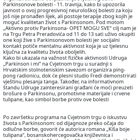
Parkinsonove bolesti - 11. travnja, kako bi upozorila
javnost o ovoj progresivnoj neurološkoj bolesti za koju
još nije pronađen lijek, ali postoje terapije zbog kojih je
moguć kvalitetan život s Parkinsonom. Pod motom
„Aktivno protiv Parkinsona- OPET MOGU SVE“ cilj nam je
na Trgu Petra Preradovića od 11 do 13 sati uživo okupiti
one koji žive s Parkinsonovom bolesti jer socijalni
kontakt potiče mentalnu aktivnost koja je uz tjelesnu
ključna za kvalitetu života oboljelih.
Kako bi ukazala na važnost fizičke aktivnosti Udruga
„Parkinson i mi“ na Cvjetnom trgu u suradnji s
Hrvatskim stolnoteniskim savezom organizira ping-
pong radionicu, dok će plesni studio Fredi demonstrirati
vještinu plesanja tanga. Također, na informativnom
štandu Udruge zainteresirani građani će moći preuzeti
brošure o Parkinsonu, promotivne materijale i crvene
tulipane, kao simbol borbe protiv ove bolesti
Po završetku programa na Cvjetnom trgu o iskustvu
života s Parkinsonom: od dijagnoze preko očaja do
odlučne borbe, govorit će autorica romana „Kiša boje
tulipana“, bosanskohercegovačka književnica i