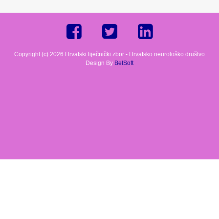
Copyright (c) 2026 Hrvatski liječnički zbor - Hrvatsko neurološko društvo
Design By
BelSoft