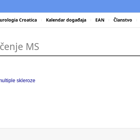
urologia Croatica
Kalendar događaja
EAN
Članstvo
ečenje MS
multiple skleroze