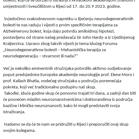
bolesti, koji će se održati u suradnji s Hrvatskom akademijom znanosti i
umjestnosti i Sveučilištom u Rijeci od 17. do 20.9 2023. godine.
Svjedočimo svakodnevnom napretku u liječenju neurodegenerativnih
bolesti te nas raduju i vijesti o prvim specifičnim terapijama za
Alzheimerovu bolest, koja daju potvrdu amiloidnoj hipotezi,
postavljenu od strane našeg predavača Sir John Hardy-a iz Ujedinjenog
Kraljevstva. Upravo zbog takvih vijesti je tema idućeg Foruma
„Neurodegenerativne bolesti – Mehanistička terapija za
neurodegeneraciju – stvarnost ili nada?“
Već je nekoliko eminentnih stručnjaka potvrdilo aktivno sudjelovanje
poput predsjednice Europske akademije neurologije prof. Elene Moro i
prof. Kailash Bhatia, vodećeg stručnjaka u području poremećaja
pokreta, koji već tradicionalno podupiru naš skup.
Također, iduće godine skup će ponovno trajati tri dana, a zadnji dan biti
će posvećen mladim neuroznanstvenicima i doktorandima iz područja
bazične i kliničke neuroznanosti, kako bi mogli predstaviti svoja
istraživanja.
Nadamo se da će te nam se pridružiti u Rijeci i preporučiti ovaj skup
svojim kolegama.