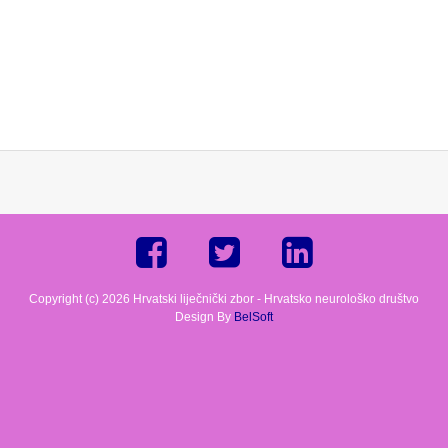
Copyright (c) 2026 Hrvatski liječnički zbor - Hrvatsko neurološko društvo
Design By
BelSoft