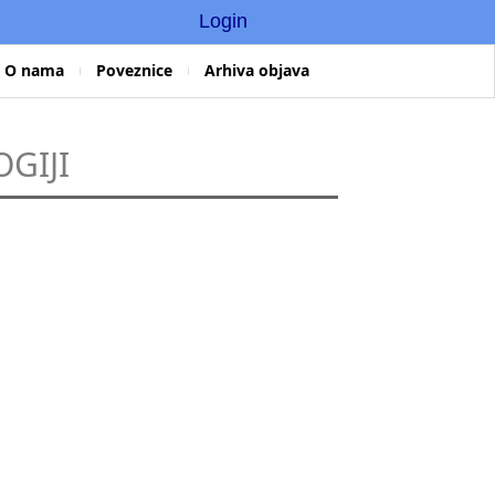
Login
O nama
Poveznice
Arhiva objava
GIJI