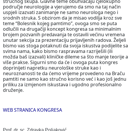
stručnog skupa. Glavne teme obuhvaćaju cjelokupno
područje neurologije a vjerujemo da smo na taj način
uspjeli izazvati zanimanje ne samo neurologa nego i
srodnih struka. S obzirom da je misao vodilja kroz sve
teme “Bolesnik kojeg pamtimo”, ovoga smo se puta
odlučili na drugačiji koncept kongresa sa minimalnim
brojem pozvanih predavanja te ostavili većinu vremena
unutar sekcija za prezentaciju prijavljenih radova. Željeli
bismo vas stoga potaknuti da svoja iskustva podijelite sa
svima nama, kako bismo raspravama razriješili (ili
možda baš izazvali) kliničke dileme sa što manje teorije a
više prakse. Sigurni smo da će i ovoga puta kongres
doprinijeti napretku neurološke struke kao i
neuroznanosti te da ćemo vrijeme provedeno na Braču
pamtiti ne samo kao stručno korisno već i kao još jednu
priliku za izmjenom iskustava i ugodno profesionalno
druženje.
WEB STRANICA KONGRESA
Prof. dr. sc. Zdravka Poljaković