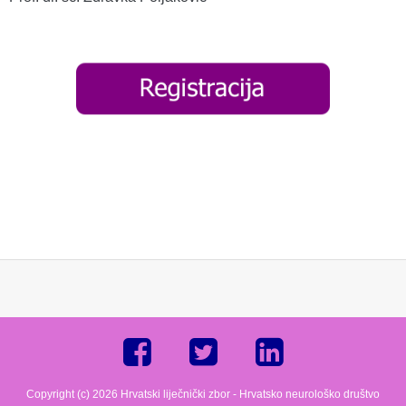
Copyright (c) 2026 Hrvatski liječnički zbor - Hrvatsko neurološko društvo