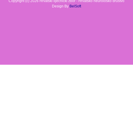
Copyright (c) 2026 Hrvatski liječnički zbor - Hrvatsko neurološko društvo
Design By
BelSoft