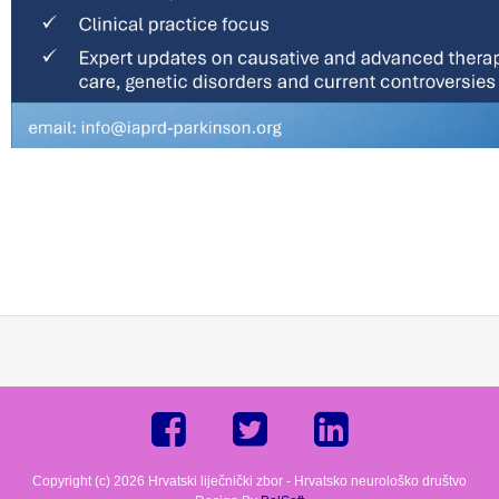
Copyright (c) 2026 Hrvatski liječnički zbor - Hrvatsko neurološko društvo