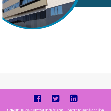
Copyright (c) 2026 Hrvatski liječnički zbor - Hrvatsko neurološko društvo