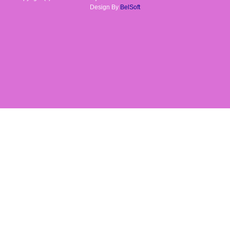
Design By
BelSoft