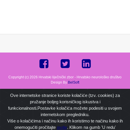
Copyright (c) 2026 Hrvatski liječnički zbor - Hrvatsko neurološko društvo
Design By
BelSoft
Ove internetske stranice koriste kolačiće (tzv. cookies) za
pružanje boljeg korisničkog iskustva i
funkcionalnosti.Postavke kolačića možete podesiti u svojem
internetskom pregledniku.
Više o kolačićima i načinu kako ih koristimo te načinu kako ih
onemogućiti pročitajte
ovdje
. Klikom na gumb 'U redu'