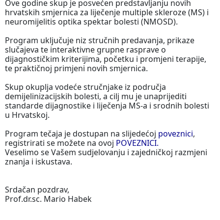
Ove godine skup je posvećen predstavljanju novih
hrvatskih smjernica za liječenje multiple skleroze (MS) i
neuromijelitis optika spektar bolesti (NMOSD).
Program uključuje niz stručnih predavanja, prikaze
slučajeva te interaktivne grupne rasprave o
dijagnostičkim kriterijima, početku i promjeni terapije,
te praktičnoj primjeni novih smjernica.
Skup okuplja vodeće stručnjake iz područja
demijelinizacijskih bolesti, a cilj mu je unaprijediti
standarde dijagnostike i liječenja MS-a i srodnih bolesti
u Hrvatskoj.
Program tečaja je dostupan na slijedećoj
poveznici
,
registrirati se možete na ovoj
POVEZNICI.
Veselimo se Vašem sudjelovanju i zajedničkoj razmjeni
znanja i iskustava.
Srdačan pozdrav,
Prof.dr.sc. Mario Habek