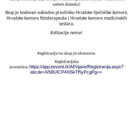
vašem dolasku!
Skup je bodovan sukladno pravilniku Hrvatske liječničke komore,
Hrvatske komore fizioterapeuta i Hrvatske komore medicinskih
sestara.
Kotizacije nema!
Registracija na skup je obavezna.
Registracijska
https://app.eevent.hr/APrijave/Registracija.aspx?
poveznica:
abcde=iVb8UICP4Xi5kTf5yPcgPg==