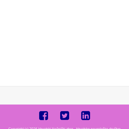
Copyright (c) 2026 Hrvatski liječnički zbor - Hrvatsko neurološko društvo