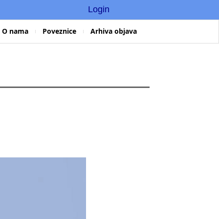
Login
O nama
Poveznice
Arhiva objava