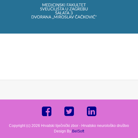
Copyright (c) 2026 Hrvatski liječnički zbor - Hrvatsko neurološko društvo
Design By
BelSoft