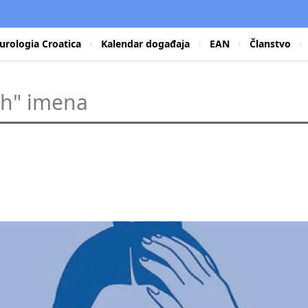
urologia Croatica
Kalendar događaja
EAN
Članstvo
ih" imena