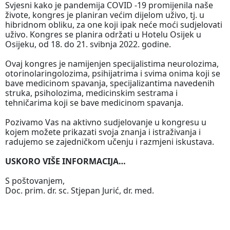
Svjesni kako je pandemija COVID -19 promijenila naše
živote, kongres je planiran većim dijelom uživo, tj. u
hibridnom obliku, za one koji ipak neće moći sudjelovati
uživo. Kongres se planira održati u Hotelu Osijek u
Osijeku, od 18. do 21. svibnja 2022. godine.
Ovaj kongres je namijenjen specijalistima neurolozima,
otorinolaringolozima, psihijatrima i svima onima koji se
bave medicinom spavanja, specijalizantima navedenih
struka, psiholozima, medicinskim sestrama i
tehničarima koji se bave medicinom spavanja.
Pozivamo Vas na aktivno sudjelovanje u kongresu u
kojem možete prikazati svoja znanja i istraživanja i
radujemo se zajedničkom učenju i razmjeni iskustava.
USKORO VIŠE INFORMACIJA…
S poštovanjem,
Doc. prim. dr. sc. Stjepan Jurić, dr. med.