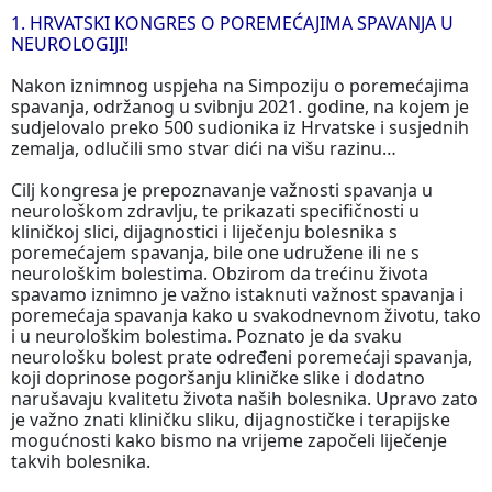
1. HRVATSKI KONGRES O POREMEĆAJIMA SPAVANJA U
NEUROLOGIJI!
Nakon iznimnog uspjeha na Simpoziju o poremećajima
spavanja, održanog u svibnju 2021. godine, na kojem je
sudjelovalo preko 500 sudionika iz Hrvatske i susjednih
zemalja, odlučili smo stvar dići na višu razinu…
Cilj kongresa je prepoznavanje važnosti spavanja u
neurološkom zdravlju, te prikazati specifičnosti u
kliničkoj slici, dijagnostici i liječenju bolesnika s
poremećajem spavanja, bile one udružene ili ne s
neurološkim bolestima. Obzirom da trećinu života
spavamo iznimno je važno istaknuti važnost spavanja i
poremećaja spavanja kako u svakodnevnom životu, tako
i u neurološkim bolestima. Poznato je da svaku
neurološku bolest prate određeni poremećaji spavanja,
koji doprinose pogoršanju kliničke slike i dodatno
narušavaju kvalitetu života naših bolesnika. Upravo zato
je važno znati kliničku sliku, dijagnostičke i terapijske
mogućnosti kako bismo na vrijeme započeli liječenje
takvih bolesnika.