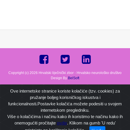
Copyright (c) 2026 Hrvatski liječnički zbor - Hrvatsko neurološko društvo
Design By
BelSoft
Ove internetske stranice koriste kolačiće (tzv. cookies) za
pružanje boljeg korisničkog iskustva i
funkcionalnosti.Postavke kolačića možete podesiti u svojem
internetskom pregledniku.
Više o kolačićima i načinu kako ih koristimo te načinu kako ih
onemogućiti pročitajte
ovdje
. Klikom na gumb 'U redu'